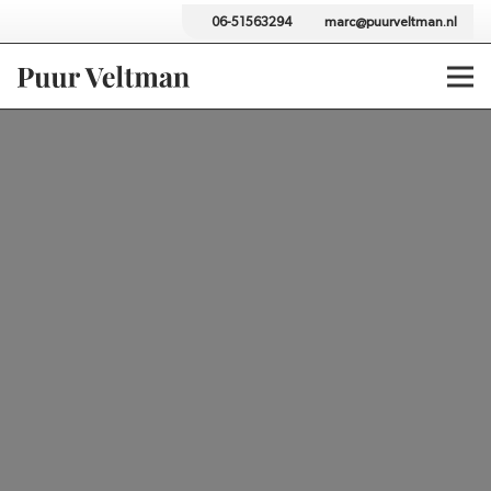
06-51563294
marc@puurveltman.nl