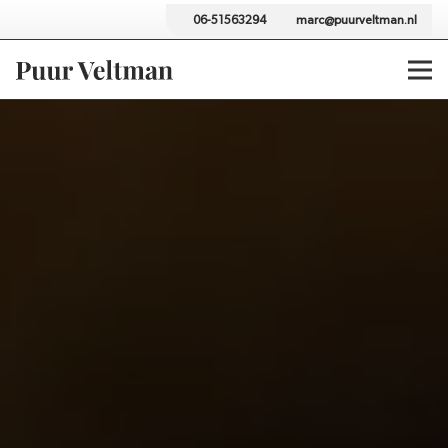
06-51563294
marc@puurveltman.nl