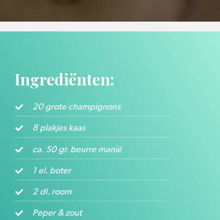
Ingrediënten:
20 grote champignons
8 plakjes kaas
ca. 50 gr. beurre manié
1 el. boter
2 dl. room
Peper & zout