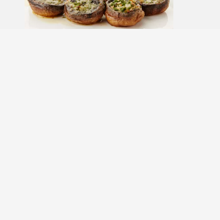
BEREIDINGSWIJZE
Verwijder de steeltjes van de
champignons zodat ze beter schoon
te maken zijn. Bewaar de steeltjes
voor de volgende stap. Maak de
champignons goed schoon en leg ze
op een beboterde bakplaat.
Doe de room in een kom en voeg de
steeltjes toe. Stoof dit gaar en pureer
het mengsel. Laat de puree goed
doorkoken en breng deze op smaak