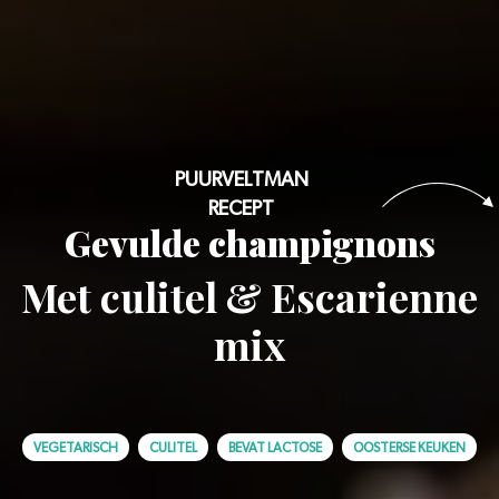
PUURVELTMAN
RECEPT
Gevulde champignons
Met culitel & Escarienne
mix
VEGETARISCH
CULITEL
BEVAT LACTOSE
OOSTERSE KEUKEN