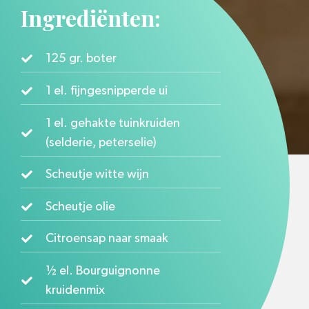
Ingrediënten:
125 gr. boter
1 el. fijngesnipperde ui
1 el. gehakte tuinkruiden
(selderie, peterselie)
Scheutje witte wijn
Scheutje olie
Citroensap naar smaak
½ el. Bourguignonne
kruidenmix