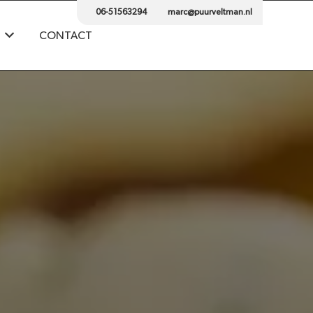
06-51563294
marc@puurveltman.nl
CONTACT