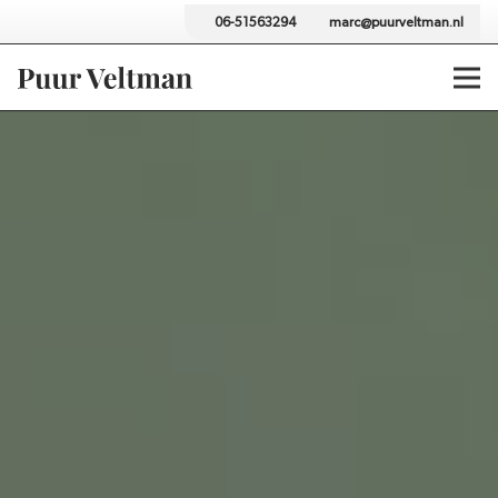
06-51563294
marc@puurveltman.nl