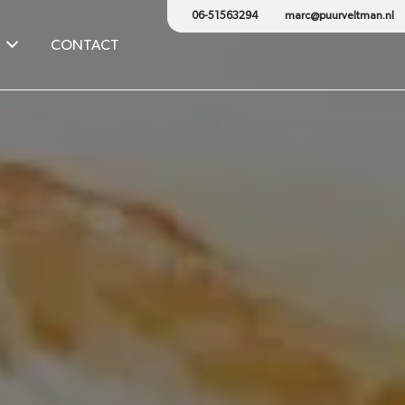
06-51563294
marc@puurveltman.nl
CONTACT